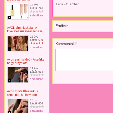
Látta 745 ember.
12 éve
Látták:746
szilasiilona
Értékeld!
AVON Sminkiskola - A
tökéletes rúzsozás lépései
12 éve
Látták:699
Kommentáld!
szilasiilona
Avon sminkvideó - A szürke
négy árnyalata
12 éve
Látták:513
szilasiilona
Avon Ignite Klasszikus
szépség - sminkvideó
12 éve
Látták:606
szilasiilona