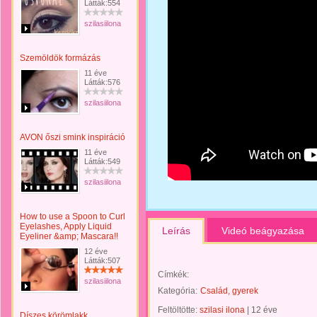
Látták:554
szilasiilona
Szemöldök formázás
11 éve
Látták:576
szilasiilona
AVON őszi smink inspiráció
11 éve
Látták:549
szilasiilona
How to use a Spoon to Curl
Eyelashes, Apply Liquid
Leírás
Videó beágyazása
Eyeliner &amp; Mascara!!
12 éve
Látták:507
Címkék:
szilasiilona
Kategória:
Család, gyerek
Feltöltötte:
szilasi ilona
|
12 éve
Díszes körömlakk