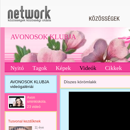
AVONOSOK KLUBJA
Nyitó
Tagok
Képek
Videók
Cikkek
AVONOSOK KLUBJA
Díszes körömlakk
videógalériái
Avon
sminkiskola.
23 videó
Tusvonal kezdőknek
11 éve