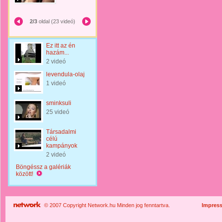
2/3
oldal (23 videó)
Ez itt az én
hazám...
2 videó
levendula-olaj
1 videó
sminksuli
25 videó
Társadalmi
célú
kampányok
2 videó
Böngéssz a galériák
között!
© 2007 Copyright Network.hu Minden jog fenntartva.
Impres