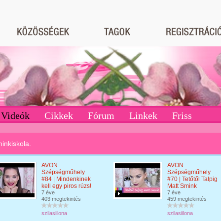
Videók
Cikkek
Fórum
Linkek
Friss
inkiskola.
AVON
AVON
Szépségműhely
Szépségműhely
#84 | Mindenkinek
#70 | Tetőtől Talpig
kell egy piros rúzs!
Matt Smink
7 éve
7 éve
403 megtekintés
459 megtekintés
szilasiilona
szilasiilona