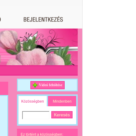
Videó feltöltése
Közösségben
Mindenben
Ez történt a közösségben: