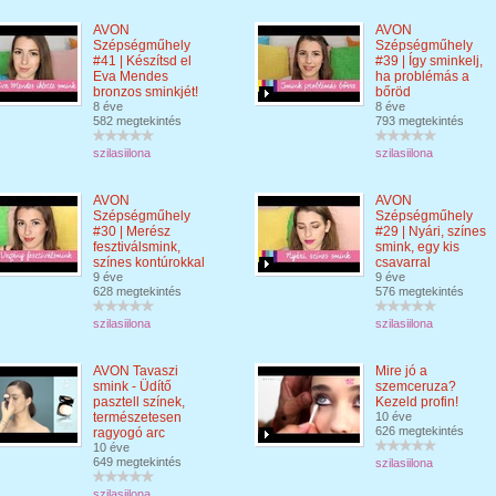
AVON
AVON
Szépségműhely
Szépségműhely
#41 | Készítsd el
#39 | Így sminkelj,
Eva Mendes
ha problémás a
bronzos sminkjét!
bőröd
8 éve
8 éve
582 megtekintés
793 megtekintés
szilasiilona
szilasiilona
AVON
AVON
Szépségműhely
Szépségműhely
#30 | Merész
#29 | Nyári, színes
fesztiválsmink,
smink, egy kis
színes kontúrokkal
csavarral
9 éve
9 éve
628 megtekintés
576 megtekintés
szilasiilona
szilasiilona
AVON Tavaszi
Mire jó a
smink - Üdítő
szemceruza?
pasztell színek,
Kezeld profin!
természetesen
10 éve
626 megtekintés
ragyogó arc
10 éve
649 megtekintés
szilasiilona
szilasiilona