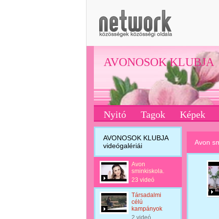
AVONOSOK KLUBJA
Nyitó
Tagok
Képek
AVONOSOK KLUBJA
Avon sm
videógalériái
Avon
sminkiskola.
23 videó
Társadalmi
célú
kampányok
2 videó