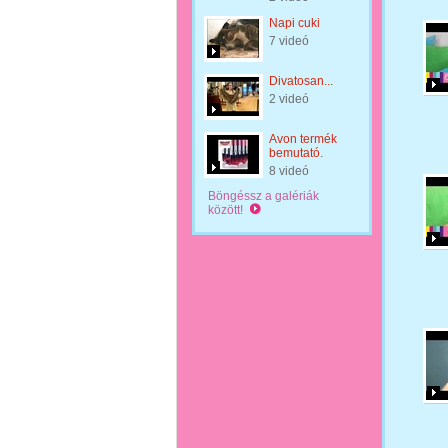
Napi cuki
7 videó
Divatosan...
2 videó
Avon termék
bemutató.
8 videó
Böngéssz a galériák
között!