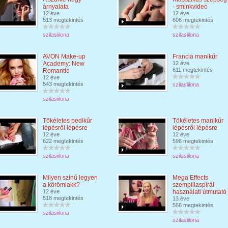
árnyalata
- sminkvideó
12 éve
12 éve
513 megtekintés
606 megtekintés
szilasiilona
szilasiilona
AVON Make-up
Francia manikűr
Academy: New
12 éve
611 megtekintés
Romantic
12 éve
543 megtekintés
szilasiilona
szilasiilona
Tökéletes pedikűr
Tökéletes manikűr
lépésről lépésre
lépésről lépésre
12 éve
12 éve
622 megtekintés
596 megtekintés
szilasiilona
szilasiilona
Milyen színű legyen
Mega Effects
a körömlakk?
szempillaspirál
12 éve
használati útmutató
518 megtekintés
13 éve
566 megtekintés
szilasiilona
szilasiilona