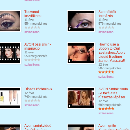
Tusvonal
Szemöldök
kezdőknek
formázás
11 éve
11 éve
554 megtekintés
576 megtekintés
szilasiilona
szilasiilona
AVON őszi smink
How to use a
inspiráció
Spoon to Curl
11 éve
Eyelashes, Apply
550 megtekintés
Liquid Eyeliner
&amp; Mascara!!
szilasiilona
12 éve
507 megtekintés
szilasiilona
Díszes körömlakk
AVON Sminkiskola
12 éve
- A tökéletes
749 megtekintés
rúzsozás lépései
12 éve
699 megtekintés
szilasiilona
szilasiilona
Avon sminkvideó -
Avon Ignite
A szürke négy
Klasszikus szépség