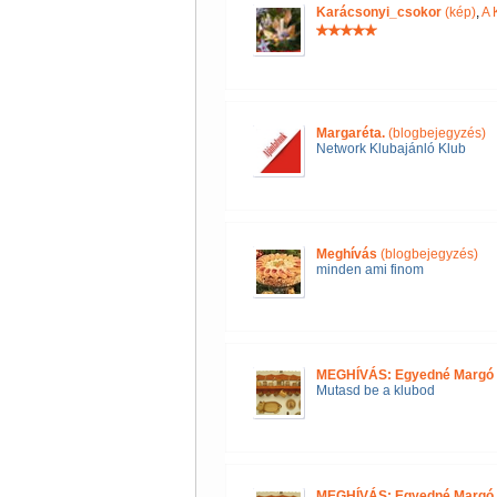
Karácsonyi_csokor
(kép)
,
A 
Margaréta.
(blogbejegyzés)
Network Klubajánló Klub
Meghívás
(blogbejegyzés)
minden ami finom
MEGHÍVÁS: Egyedné Margó 
Mutasd be a klubod
MEGHÍVÁS: Egyedné Margó 