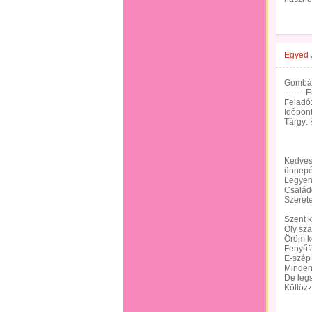
Egyed 
Gombár
------- 
Feladó:
Időpont
Tárgy
Kedves 
ünnepé
Legyen
Család
Szeretet
Szent k
Oly sza
Öröm k
Fenyőfá
E-szép 
Minden
De leg
Költöz