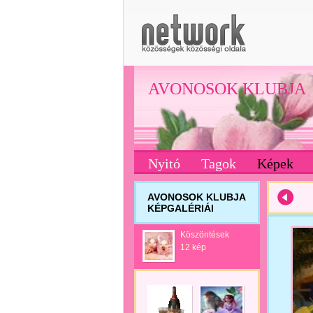
AVONOSOK KLUBJA
Nyitó
Tagok
Képek
AVONOSOK KLUBJA
KÉPGALÉRIÁI
Köszöntések
12 kép