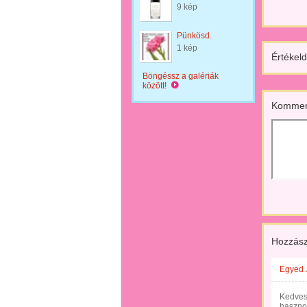
9 kép
Pünkösd.
1 kép
Értékeld
Böngéssz a galériák
között!
Kommen
Hozzász
Egyed 
Kedves 
haszno