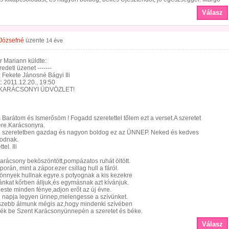
Válasz
Józsefné
üzente
14 éve
 Mariann küldte:
Eredeti üzenet -------
 Fekete Jánosné Bágyi Ili
: 2011.12.20., 19:50
: KARÁCSONYI ÜDVÖZLET!
Barátom és Ismerősöm ! Fogadd szeretettel tőlem ezt a verset.A szeretet
re.Karácsonyra.
 szeretetben gazdag és nagyon boldog ez az ÜNNEP. Neked és kedves
odnak.
tel. Ili
arácsony beköszöntött,pompázatos ruhát öltött.
porán, mint a zápor.ezer csillag hull a fáról.
önnyek hullnak egyre.s potyognak a kis kezekre
nkat kőrben álljuk,és egymásnak azt kívánjuk.
este minden fénye,adjon erőt az új évre.
 napja legyen ünnep,melengesse a szívünket.
szebb álmunk mégis az,hogy mindenki szívében
zék be Szent Karácsonyünnepén a szeretet és béke.
Válasz