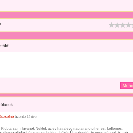
!
táld!
ólások
Józsefné
üzente
12 éve
Klubtársaim, kívánok Nektek az év hátralévő napjaira jó pihenést, kellemes,
s kikapcsolódást, és nagyon boldog, békés Újesztendőt, jó egészséggel. Margó