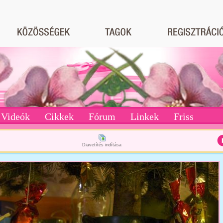
Videók
Cikkek
Fórum
Linkek
Friss
Diavetítés indítása