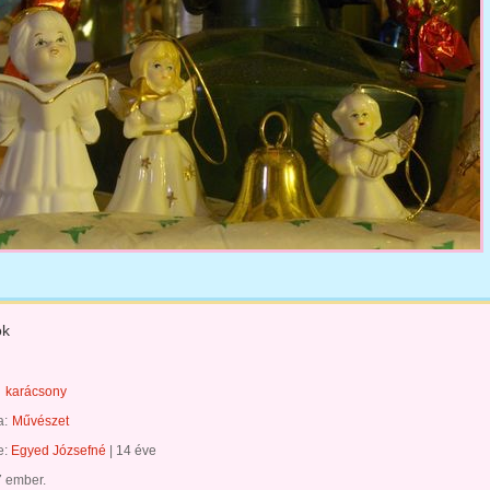
ok
karácsony
a:
Művészet
te:
Egyed Józsefné
|
14 éve
7 ember.