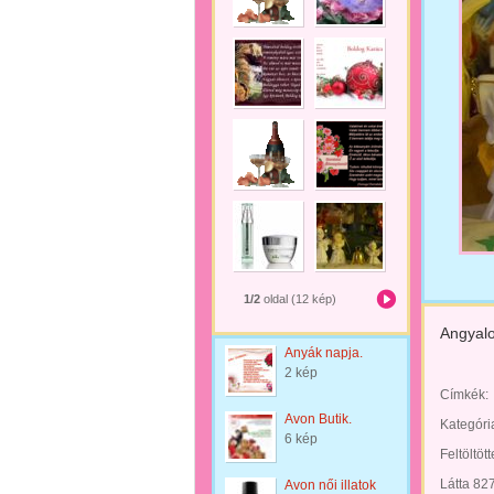
1/2
oldal (12 kép)
Angyal
Anyák napja.
2 kép
Címkék:
Avon Butik.
Kategóri
6 kép
Feltöltöt
Látta 82
Avon női illatok