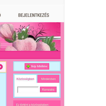
Kép feltöltése
Közösségben
Mindenben
Ez történt a közösségben: