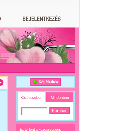
Kép feltöltése
Közösségben
Mindenben
Ez történt a közösségben: