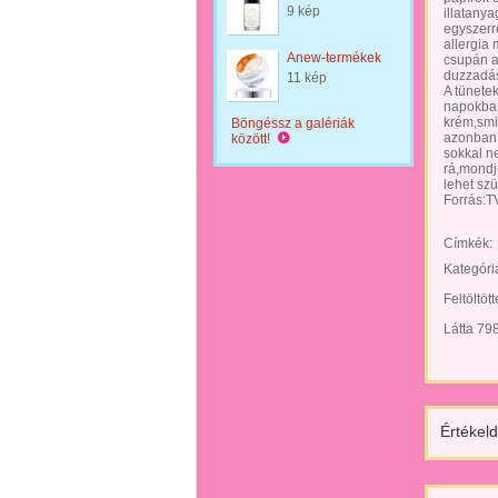
9 kép
illatanya
egyszerre
allergia
Anew-termékek
csupán a
duzzadás
11 kép
A tünete
napokban,
krém,smin
Böngéssz a galériák
azonban,
között!
sokkal n
rá,mondju
lehet sz
Forrás:TV
Címkék:
Kategóri
Feltöltöt
Látta 79
Értékeld