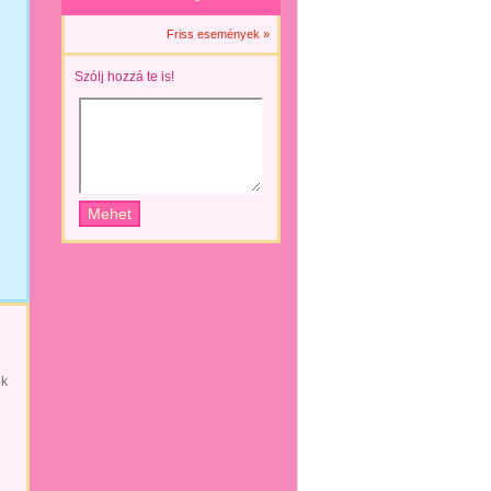
Friss események »
Szólj hozzá te is!
ök