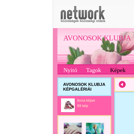
AVONOSOK KLUBJA
Nyitó
Tagok
Képek
AVONOSOK KLUBJA
KÉPGALÉRIÁI
Ilona képei
89 kép