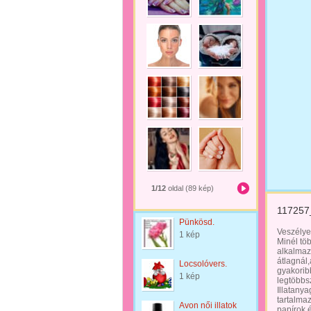
1/12
oldal (89 kép)
117257
Pünkösd.
Veszélye
1 kép
Minél töb
alkalmaz
átlagnál
Locsolóvers.
gyakorib
1 kép
legtöbbsz
Illatanya
tartalmaz
Avon női illatok
papírok é