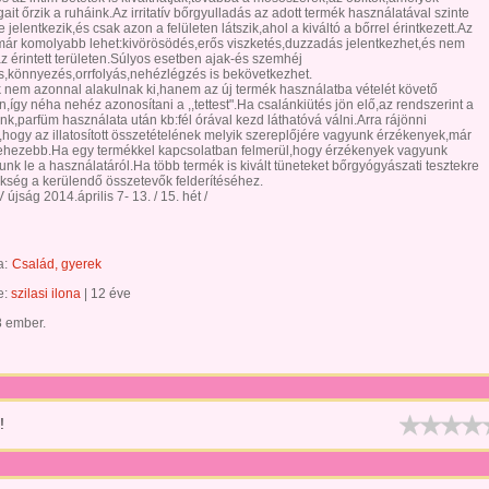
gait őrzik a ruháink.Az irritatív bőrgyulladás az adott termék használatával szinte
 jelentkezik,és csak azon a felületen látszik,ahol a kiváltó a bőrrel érintkezett.Az
 már komolyabb lehet:kivörösödés,erős viszketés,duzzadás jelentkezhet,és nem
z érintett területen.Súlyos esetben ajak-és szemhéj
,könnyezés,orrfolyás,nehézlégzés is bekövetkezhet.
k nem azonnal alakulnak ki,hanem az új termék használatba vételét követő
így néha nehéz azonosítani a ,,tettest".Ha csalánkiütés jön elő,az rendszerint a
k,parfüm használata után kb:fél órával kezd láthatóvá válni.Arra rájönni
hogy az illatosított összetételének melyik szereplőjére vagyunk érzékenyek,már
ehezebb.Ha egy termékkel kapcsolatban felmerül,hogy érzékenyek vagyunk
nk le a használatáról.Ha több termék is kivált tüneteket bőrgyógyászati tesztekre
ükség a kerülendő összetevők felderítéséhez.
 újság 2014.április 7- 13. / 15. hét /
a:
Család, gyerek
te:
szilasi ilona
|
12 éve
8 ember.
!