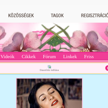
Videók
Cikkek
Fórum
Linkek
Friss
Diavetítés indítása