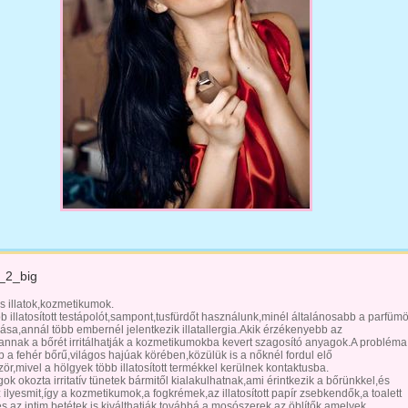
_2_big
s illatok,kozmetikumok.
b illatosított testápolót,sampont,tusfürdőt használunk,minél általánosabb a parfüm
ása,annál több embernél jelentkezik illatallergia.Akik érzékenyebb az
,annak a bőrét irritálhatják a kozmetikumokba kevert szagosító anyagok.A probléma
b a fehér bőrű,világos hajúak körében,közülük is a nőknél fordul elő
ör,mivel a hölgyek több illatosított termékkel kerülnek kontaktusba.
gok okozta irritatív tünetek bármitől kialakulhatnak,ami érintkezik a bőrünkkel,és
 ilyesmit,így a kozmetikumok,a fogkrémek,az illatosított papír zsebkendők,a toalett
s az intim betétek is kiválthatják,továbbá a mosószerek,az öblítők,amelyek