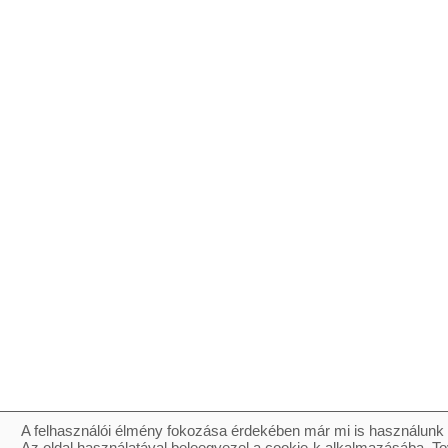
A felhasználói élmény fokozása érdekében már mi is használunk 
Az oldal használatával beleegyezel a cookie-k alkalmazásába. To