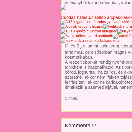
vízhiányból fakadó ráncokat, valami
Csodás hatású, fiatalító arcpakolások
C- és B
-vitamint, kalciumot, vasa
6
tartalmaz, de elsősorban magas víz
kozmetikában.
A reszelt uborkát mindig nyomkodd k
tonikként is használhatod. Az ubor
bőröd, joghurttal, ha zsíros, és ak
szeretnél, akkor némi felvert tojá
felfrissíteni, akkor ne karikaként 
érintkezik a szemed aljával, hanem
Címkék:
Kommentáld!