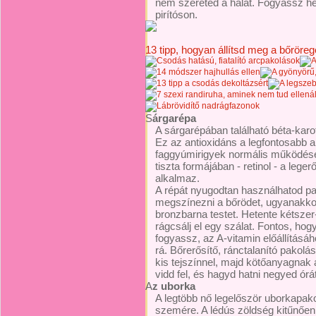
nem szereted a halat. Fogyassz he
pirítóson.
13 tipp, hogyan állítsd meg a bőrörege
S
árgarépa
A sárgarépában található béta-karot
Ez az antioxidáns a legfontosabb a 
faggyúmirigyek normális működését
tiszta formájában - retinol - a lege
alkalmaz.
A répát nyugodtan használhatod pa
megszínezni a bőrödet, ugyanakkor
bronzbarna testet. Hetente kétsze
rágcsálj el egy szálat. Fontos, hogy
fogyassz, az A-vitamin előállítás
rá. Bőrerősítő, ránctalanító pakolá
kis tejszínnel, majd kötőanyagnak a
vidd fel, és hagyd hatni negyed órát
A
z uborka
A legtöbb nő legelőször uborkapako
szemére. A lédús zöldség kitűnően hi