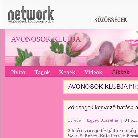
AVONOSOK KLUBJA
Nyitó
Tagok
Képek
Videók
Cikkek
AVONOSOK KLUBJA híre
Zöldségek kedvező hatása a
15 éve
|
Egyed Józsefné
|
0 hozz
3 filléres öregedésgátló zöldség
Szerző:
Egresi Kata
Forrás:
Femi