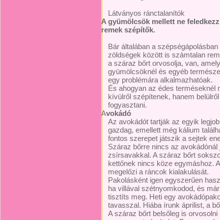
Látványos ránctalanítók
A gyümölcsök mellett ne feledkezz
remek szépítők.
Bár általában a szépségápolásban 
zöldségek között is számtalan reme
a száraz bőrt orvosolja, van, amely
gyümölcsöknél és egyéb természe
egy problémára alkalmazhatóak.
És ahogyan az édes terméseknél 
kívülről szépítenek, hanem belülrő
fogyasztani.
A
vokádó
Az avokádót tartják az egyik legjo
gazdag, emellett még kálium találh
fontos szerepet játszik a sejtek en
Száraz bőrre nincs az avokádónál j
zsírsavakkal. A száraz bőrt sokszo
kettőnek nincs köze egymáshoz. A t
megelőzi a ráncok kialakulását.
Pakolásként igen egyszerűen haszn
ha villával szétnyomkodod, és már 
tisztíts meg. Heti egy avokádópako
tavasszal. Hiába írunk áprilist, a b
A száraz bőrt belsőleg is orvosolni 