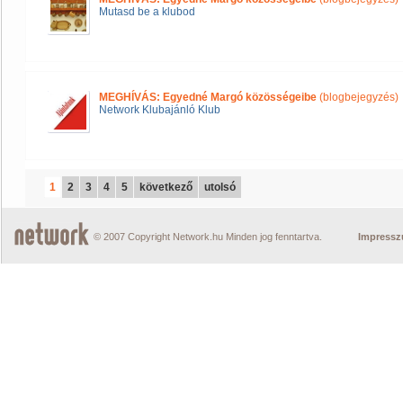
Mutasd be a klubod
MEGHÍVÁS: Egyedné Margó közösségeibe
(blogbejegyzés)
Network Klubajánló Klub
1
2
3
4
5
következő
utolsó
© 2007 Copyright Network.hu Minden jog fenntartva.
Impress