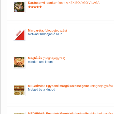
Karácsonyi_csokor
(kép)
,
A KÉK BOLYGÓ VILÁGA
Margaréta.
(blogbejegyzés)
Network Klubajánló Klub
Meghívás
(blogbejegyzés)
minden ami finom
MEGHÍVÁS: Egyedné Margó közösségeibe
(blogbejegyzés)
Mutasd be a klubod
MEGHÍVÁS: Egyedné Margó közösségeibe
(blogbejegyzés)