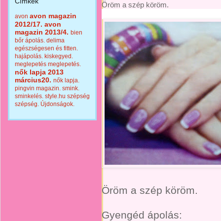
Címkék
Öröm a szép köröm.
avon magazin
avon
2012/17.
avon
magazin 2013/4.
bien
bőr ápolás.
delima
egészségesen és fitten.
hajápolás.
kiskegyed.
meglepetés
meglepetés.
nők lapja 2013
március20.
nők lapja.
pingvin magazin.
smink.
sminkelés.
style.hu
szépség
szépség.
Újdonságok.
Öröm a szép köröm.
Gyengéd ápolás: