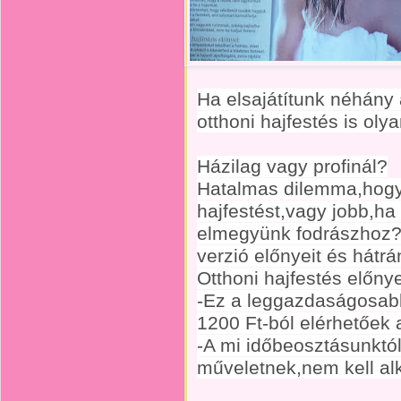
Ha elsajátítunk néhány
otthoni hajfestés is oly
Házilag vagy profinál?
Hatalmas dilemma,hogy
hajfestést,vagy jobb,h
elmegyünk fodrászhoz?Ö
verzió előnyeit és hátrá
Otthoni hajfestés előnye
-Ez a leggazdaságosab
1200 Ft-ból elérhetőek 
-A mi időbeosztásunktól
műveletnek,nem kell al