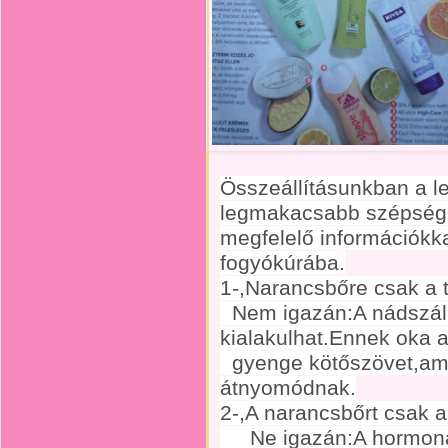
Összeállításunkban a l
legmakacsabb szépségh
megfelelő információkka
fogyókúrába.
1-,Narancsbőre csak a 
Nem igazán:A nádszálk
kialakulhat.Ennek oka 
gyenge kötőszövet,ame
átnyomódnak.
2-,A narancsbőrt csak
Ne igazán:A hormonáli