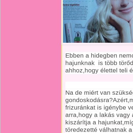
Ebben a hidegben nemc
hajunknak is több törő
ahhoz,hogy élettel teli 
Megváltozo
Na de miért van szüksé
gondoskodásra?Azért,mer
frizuránkat is igénybe 
arra,hogy a lakás vagy
kiszárítja a hajunkat,mí
töredezetté válhatnak a