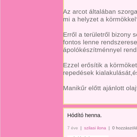
Az arcot általában szor
mi a helyzet a körmökkel
Erről a területről bizon
fontos lenne rendszeres
ápolókészítménnyel rend
Ezzel erősítik a körmök
repedések kialakulását,é
Manikűr előtt ajánlott ol
Hódító henna.
7 éve
|
szilasi ilona
|
0 hozzászól