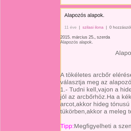
Alapozós alapok.
11 éve
|
szilasi ilona
|
0 hozzászó
2015. március 25., szerda
Alapozós alapok.
Alapo
A tökéletes arcbőr elérés
választja meg az alapozó
1.- Tudni kell,vajon a hi
jól az arcbőrhöz.Ha a kék
arcot,akkor hideg tónusú
tükörben,akkor a meleg 
Tipp:
Megfigyelheti a sze