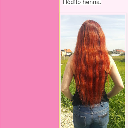
Hódító henna.