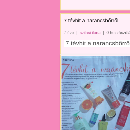
7 tévhit a narancsbőrről.
7 éve
|
szilasi ilona
|
0 hozzászól
7 tévhit a narancsbőrrő