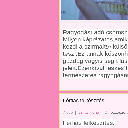
Ragyogást adó cseresz
Milyen káprázatos,amik
kezdi a szirmait!A kül
teszi.Ez annak köszönh
gazdag,vagyis segít las
jeleit.Ezenkívül feszesít
természetes ragyogását
Férfias felkészítés.
7 éve
|
szilasi ilona
|
0 hozzászól
Férfias felkészítés.