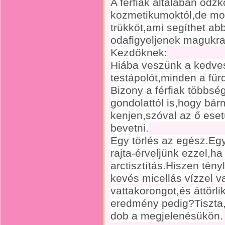
A férfiak általában ódz
kozmetikumoktól,de mo
trükköt,ami segíthet ab
odafigyeljenek magukra
Kezdőknek:
Hiába veszünk a kedve
testápolót,minden a fü
Bizony a férfiak többsé
gondolattól is,hogy bá
kenjen,szóval az ő ese
bevetni.
Egy törlés az egész.Egy
rajta-érveljünk ezzel,ha
arctisztítás.Hiszen tény
kevés micellás vízzel va
vattakorongot,és áttörli
eredmény pedig?Tiszta,é
dob a megjelenésükön.