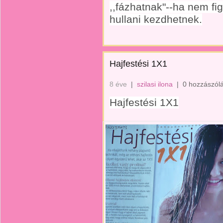
,,fázhatnak"--ha nem fi
hullani kezdhetnek.
Hajfestési 1X1
8 éve
|
szilasi ilona
|
0 hozzászól
Hajfestési 1X1