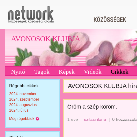
AVONOSOK KLUBJA
Nyitó
Tagok
Képek
Videók
Cikkek
AVONOSOK KLUBJA hírei
Régebbi cikkek
2024. november
2024. szeptember
2024. augusztus
Öröm a szép köröm.
2024. július
Még régebbiek
1 éve
|
szilasi ilona
|
0 hozzászól