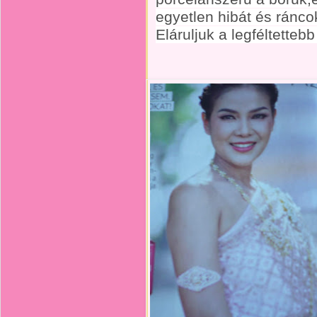
egyetlen hibát és ránco
Eláruljuk a legféltettebb