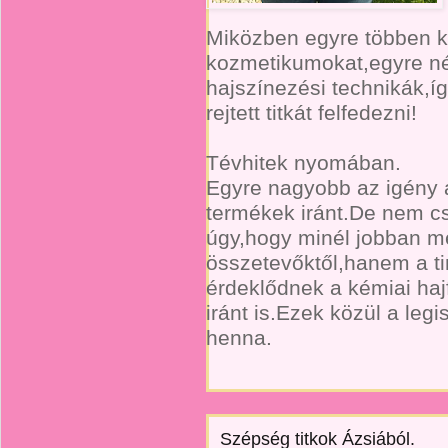
Miközben egyre többen k
kozmetikumokat,egyre n
hajszínezési technikák,
rejtett titkát felfedezni!
Tévhitek nyomában.
Egyre nagyobb az igény 
termékek iránt.De nem cs
úgy,hogy minél jobban m
összetevőktől,hanem a ti
érdeklődnek a kémiai haj
iránt is.Ezek közül a le
henna.
Szépség titkok Ázsiából.