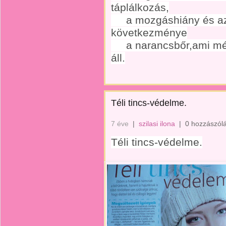
táplálkozás,
a mozgáshiány és az 
következménye
a narancsbőr,ami mére
áll.
Téli tincs-védelme.
7 éve
|
szilasi ilona
|
0 hozzászól
Téli tincs-védelme.