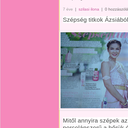
7 éve
|
szilasi ilona
|
0 hozzászól
Szépség titkok Ázsiából
Mitől annyira szépek az
porcelánszerű a bőrük,é