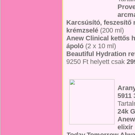
Prove
arcm
Karcsúsító, feszesítő 
krémzselé
(200 ml)
Anew Clinical kettős
ápoló
(2 x 10 ml)
Beautiful Hydration r
9250 Ft helyett csak
29
Arany
5911 
Tarta
24k G
Anew 
elixír
Today
Tomorrow Alwa