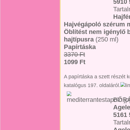
5910 
Tarta
Hajfé
Hajvégápoló szérum m
Öblítést nem igénylő
hajtípusra
(250 ml)
Papírtáska
3370 Ft
1099 Ft
A papírtáska a szett részét 
katalógus 197. oldaláról.
BŐR
Agele
5161 
Tarta
Agele