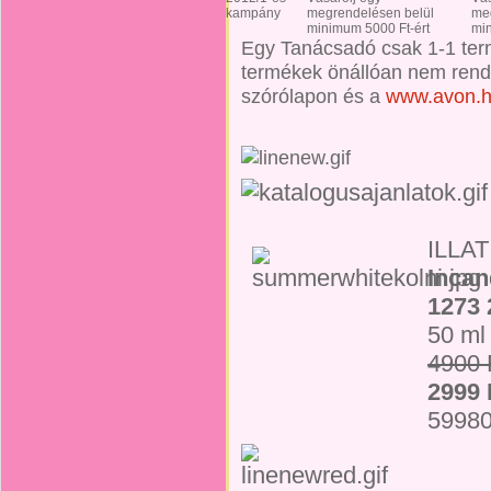
kampány
megrendelésen belül
me
minimum 5000 Ft-ért
min
Egy Tanácsadó csak 1-1 term
termékek önállóan nem rende
szórólapon és a
www.avon.
ILLAT
Inca
n
1273 
50 ml
4900 
2999 
59980