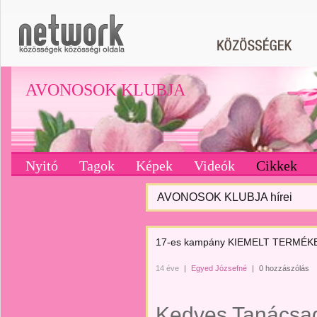
AVONOSOK KLUBJA
Nyitó
Tagok
Képek
Videók
Cikkek
AVONOSOK KLUBJA hírei
17-es kampány KIEMELT TERMÉK
14 éve
|
Egyed Józsefné
|
0 hozzászólás
Kedves Tanácsa