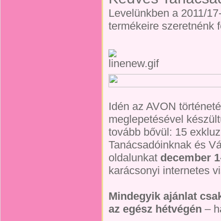
Levelünkben a 2011/17-
termékeire szeretnénk f
Idén az AVON történeté
meglepetésével készül
tovább bővül: 15 exkluz
Tanácsadóinknak és Vás
oldalunkat
december 1
karácsonyi internetes v
Mindegyik ajánlat csa
az egész hétvégén
– h