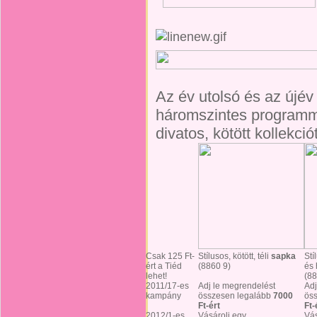
Az év utolsó és az újé
háromszintes programma
divatos, kötött kollekci
Csak 125 Ft-
Stílusos, kötött, téli
sapka
Stí
ért a Tiéd
(8860 9)
és 
lehet!
(88
2011/17-es
Adj le megrendelést
Adj
kampány
összesen legalább
7000
ös
Ft-ért
Ft-
2012/1-es
Vásárolj egy
Vás