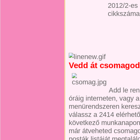
2012/2-es
cikkszáma
Vedd át csomagoda
Add le re
óráig interneten, vagy a
menürendszeren keresztü
válassz a 2414 elérhető
következő munkanapon 
már átveheted csomagod
posták listáját megtal