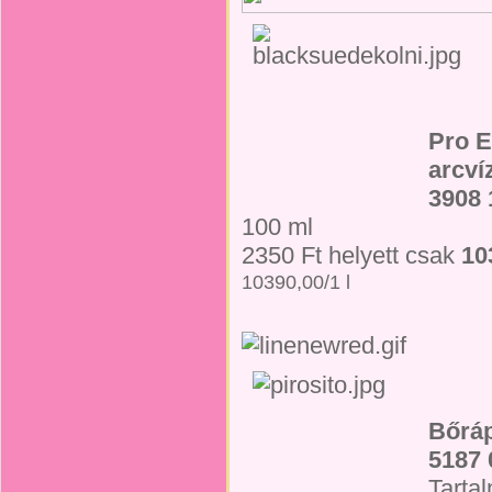
Pro E
arcví
3908 
100 ml
2350 Ft helyett csak
10
10390,00/1 l
Bőráp
5187 
Tarta