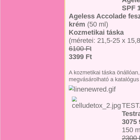
SPF 
Ageless Accolade fesz
krém
(50 ml)
Kozmetikai táska
(méretei: 21,5-25 x 15,
6100 Ft
3399 Ft
A kozmetikai táska önállóan,
megvásárolható a katalógus 
TEST
Testr
3075 
150 m
2300 