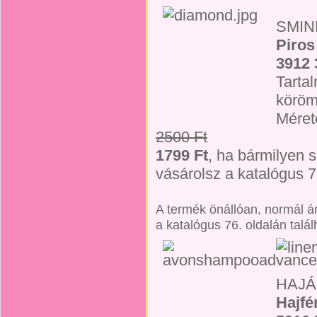
SMIN
Piros
3912
Tarta
köröm
Méret
2500 Ft
1799 Ft
, ha bármilyen 
vásárolsz a katalógus 77
A termék önállóan, normál á
a katalógus 76. oldalán talál
HAJ
Hajfé