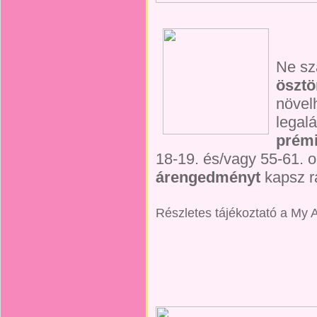
Ne sz
ösztö
növel
legal
prémi
18-19. és/vagy 55-61. o
árengedményt
kapsz r
Részletes tájékoztató a My A