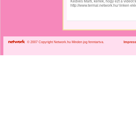
Kedves Márti, kérlek, hogy ezt a videót t
http://www.termal.network.hu/ linken elé
© 2007 Copyright Network.hu Minden jog fenntartva.
Impres