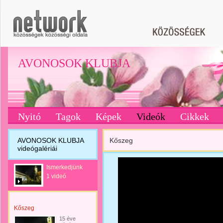
AVONOSOK KLUBJA
Nyitó
Tagok
Képek
Videók
Cikkek
AVONOSOK KLUBJA
Kőszeg
videógalériái
Ismerkedjünk
1 videó
Kőszeg
15 éve