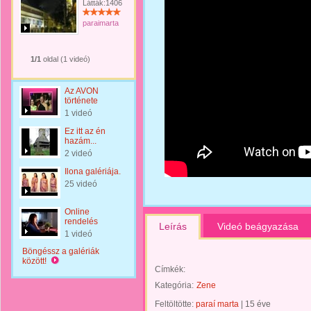
Látták:1406
paraimarta
1/1
oldal (1 videó)
Az AVON
története
1 videó
Ez itt az én
hazám...
2 videó
Ilona galériája.
25 videó
Online
rendelés
Leírás
Videó beágyazása
1 videó
Böngéssz a galériák
között!
Címkék:
Kategória:
Zene
Feltöltötte:
paraí marta
|
15 éve